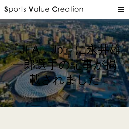
Skip
Tog
to
Nav
content
HOME
VALUE
『JFA．jp』に永井雄
MISSION
一郎選手の記事が掲
BUSINESS
載されました
PLATFORM
ABOUT
CONTACT